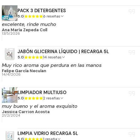
PACK 3 DETERGENTES
5.0
6 reseñas
excelente, rinde mucho
Ana María Zepeda Coll
13/5/2026
JABÓN GLICERINA LÍQUIDO | RECARGA 5L
5.0
14 reseñas
Muy rico aroma que perdura en las manos
Felipe García Neculan
14/4/2026
LIMPIADOR MULTIUSO
5.0
2 reseñas
muy bueno y el aroma exquisito
Jessica Carrion Acosta
21/2/2024
LIMPIA VIDRIO RECARGA 5L
5.0
1 reseña