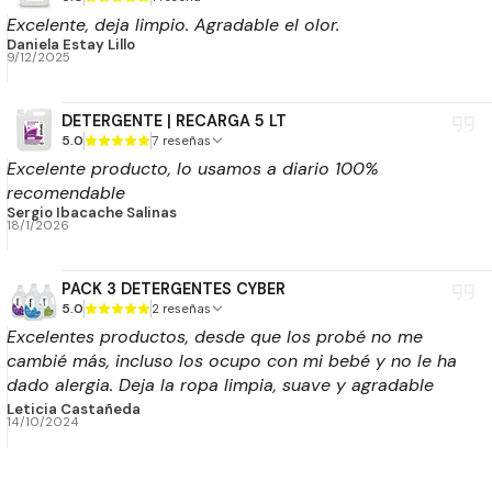
Excelente, deja limpio. Agradable el olor.
Daniela Estay Lillo
9/12/2025
DETERGENTE | RECARGA 5 LT
5.0
7 reseñas
Excelente producto, lo usamos a diario 100%
recomendable
Sergio Ibacache Salinas
18/1/2026
PACK 3 DETERGENTES CYBER
5.0
2 reseñas
Excelentes productos, desde que los probé no me
cambié más, incluso los ocupo con mi bebé y no le ha
dado alergia. Deja la ropa limpia, suave y agradable
aroma. Ni siquiera ocupo suavizante.
Leticia Castañeda
14/10/2024