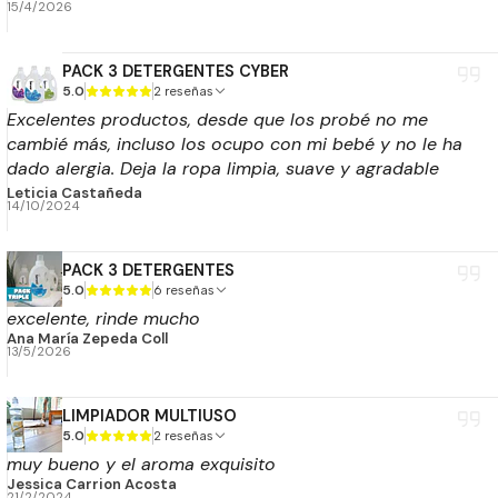
15/4/2026
PACK 3 DETERGENTES CYBER
5.0
2 reseñas
Excelentes productos, desde que los probé no me
cambié más, incluso los ocupo con mi bebé y no le ha
dado alergia. Deja la ropa limpia, suave y agradable
aroma. Ni siquiera ocupo suavizante.
Leticia Castañeda
14/10/2024
PACK 3 DETERGENTES
5.0
6 reseñas
excelente, rinde mucho
Ana María Zepeda Coll
13/5/2026
LIMPIADOR MULTIUSO
5.0
2 reseñas
muy bueno y el aroma exquisito
Jessica Carrion Acosta
21/2/2024