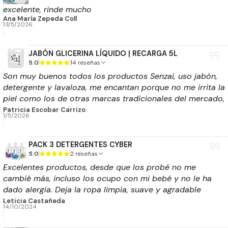
excelente, rinde mucho
Ana María Zepeda Coll
13/5/2026
JABÓN GLICERINA LÍQUIDO | RECARGA 5L
5.0
14 reseñas
Son muy buenos todos los productos Senzai, uso jabón,
detergente y lavaloza, me encantan porque no me irrita la
piel como los de otras marcas tradicionales del mercado,
excelente calidad lo recomiendo!
Patricia Escobar Carrizo
1/5/2026
PACK 3 DETERGENTES CYBER
5.0
2 reseñas
Excelentes productos, desde que los probé no me
cambié más, incluso los ocupo con mi bebé y no le ha
dado alergia. Deja la ropa limpia, suave y agradable
aroma. Ni siquiera ocupo suavizante.
Leticia Castañeda
14/10/2024