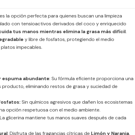
 es la opción perfecta para quienes buscan una limpieza
ulado con tensioactivos derivados del coco y enriquecido
cuida tus manos mientras elimina la grasa más difícil
.
egradable
y libre de fosfatos, protegiendo el medio
platos impecables.
y espuma abundante
: Su fórmula eficiente proporciona una
 producto, eliminando restos de grasa y suciedad de
fosfatos:
Sin químicos agresivos que dañen los ecosistemas
una opción respetuosa con el medio ambiente.
 La glicerina mantiene tus manos suaves después de cada
ral
: Disfruta de las fragancias cítricas de
Limón y Naranja
,