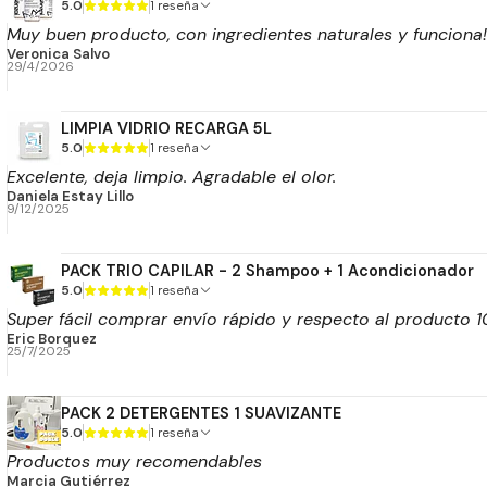
5.0
1 reseña
Muy buen producto, con ingredientes naturales y funciona!
Veronica Salvo
29/4/2026
LIMPIA VIDRIO RECARGA 5L
5.0
1 reseña
Excelente, deja limpio. Agradable el olor.
Daniela Estay Lillo
9/12/2025
PACK TRIO CAPILAR - 2 Shampoo + 1 Acondicionador
5.0
1 reseña
Super fácil comprar envío rápido y respecto al producto 1
Eric Borquez
25/7/2025
PACK 2 DETERGENTES 1 SUAVIZANTE
5.0
1 reseña
Productos muy recomendables
Marcia Gutiérrez