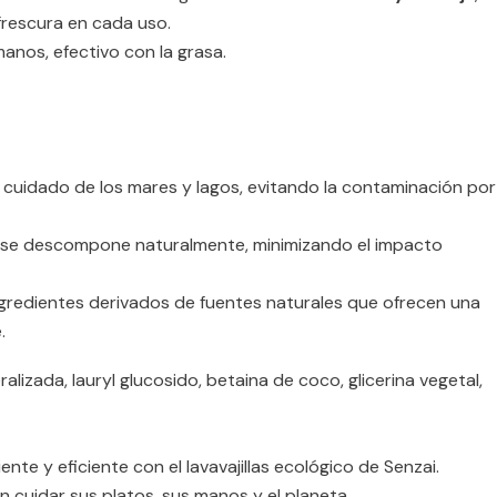
frescura en cada uso.
manos, efectivo con la grasa.
 cuidado de los mares y lagos, evitando la contaminación por
a se descompone naturalmente, minimizando el impacto
gredientes derivados de fuentes naturales que ofrecen una
.
alizada, lauryl glucosido, betaina de coco, glicerina vegetal,
nte y eficiente con el lavavajillas ecológico de Senzai.
 cuidar sus platos, sus manos y el planeta.