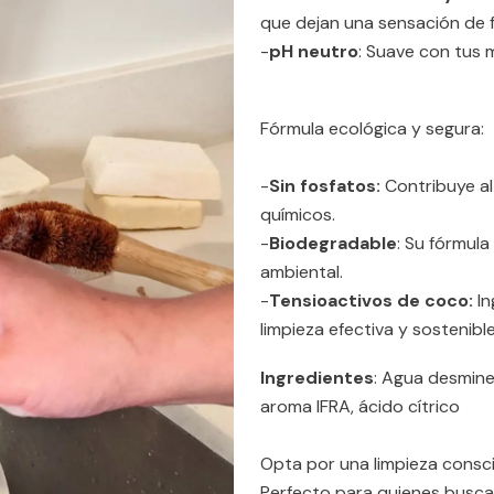
que dejan una sensación de 
-
pH neutro
: Suave con tus 
Fórmula ecológica y segura:
-
Sin fosfatos:
Contribuye al
químicos.
-
Biodegradable
: Su fórmul
ambiental.
-
Tensioactivos de coco:
In
limpieza efectiva y sostenible
Ingredientes
: Agua desminer
aroma IFRA, ácido cítrico
Opta por una limpieza conscie
Perfecto para quienes buscan